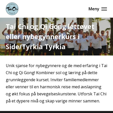
Meny
Tai Chi og Qi Gong lettøvet
eller nybegynnerkurs i
Side/Tyrkia Tyrkia
Unik sjanse for nybegynnere og de med erfaring i Tai
Chi og Qi Gong! Kombiner sol og læring på dette
grunnleggende kurset. Inviter familiemedlemmer
eller venner til en harmonisk reise med avslapning
og økt fokus på bevegelseskunstene. Utforsk Tai Chi
på et dypere nivå og skap varige minner sammen.