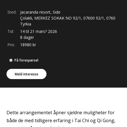
Sted:
Jacaranda resort, Side
Çolakli, MERKEZ SOKAK NO 92/1, 07600
92/1
,
0760
Tyrkia
Tid:
14 til 21 mars? 2026
8 dager
Pris:
18980
kr
På forespørsel
Meld interesse
Dette arrangementet åpner sjeldne muligheter for
både de med tidligere erfaring i Tai Chi og Qi Gong,